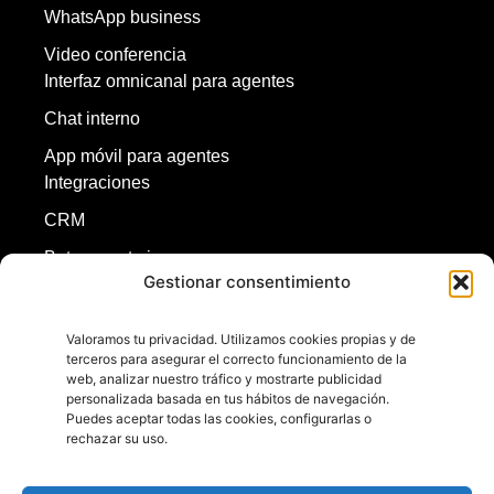
WhatsApp business
Video conferencia
Interfaz omnicanal para agentes
Chat interno
App móvil para agentes
Integraciones
CRM
Bot y agente ia
Gestionar consentimiento
Redes sociales
ASR y TTS
Valoramos tu privacidad. Utilizamos cookies propias y de
terceros para asegurar el correcto funcionamiento de la
Inicio
web, analizar nuestro tráfico y mostrarte publicidad
personalizada basada en tus hábitos de navegación.
Puedes aceptar todas las cookies, configurarlas o
rechazar su uso.
+56224540222
+56998748646
contacto@omnis.cl