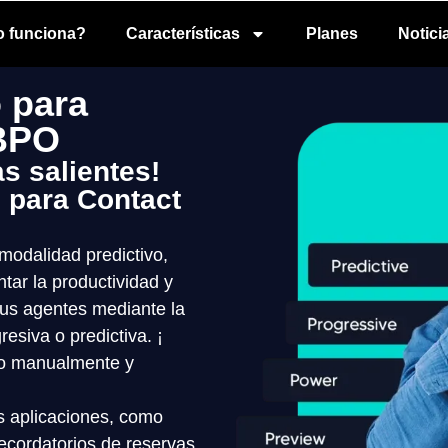
 funciona?
Características
Planes
Notici
 para
 BPO
s salientes!
 para Contact
modalidad predictivo,
tar la productividad y
sus agentes mediante la
esiva o predictiva. ¡
do manualmente y
s aplicaciones, como
ecordatorios de reservas,