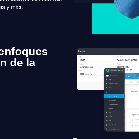
as y más.
 enfoques
n de la