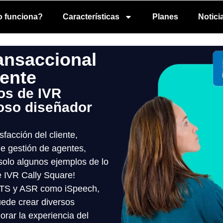
 funciona?
Características
Planes
Notici
ransaccional
iente
os de IVR
roso diseñador
facción del cliente,
e gestión de agentes,
olo algunos ejemplos de lo
 IVR Cally Square!
 TTS y ASR como iSpeech,
ede crear diversos
orar la experiencia del