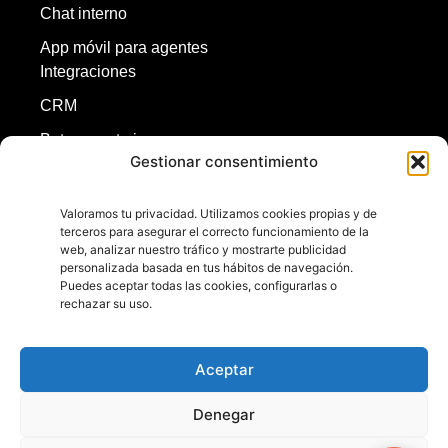
Chat interno
App móvil para agentes
Integraciones
CRM
Bot y agente ia
Gestionar consentimiento
Redes sociales
ASR y TTS
Valoramos tu privacidad. Utilizamos cookies propias y de
terceros para asegurar el correcto funcionamiento de la
Inicio
web, analizar nuestro tráfico y mostrarte publicidad
personalizada basada en tus hábitos de navegación.
Puedes aceptar todas las cookies, configurarlas o
rechazar su uso.
+56224540222
+56998748646
contacto@omnis.cl
Aceptar
Denegar