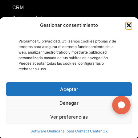
CRM
Bot y agente ia
Gestionar consentimiento
Redes sociales
ASR y TTS
Valoramos tu privacidad. Utilizamos cookies propias y de
terceros para asegurar el correcto funcionamiento de la
Inicio
web, analizar nuestro tráfico y mostrarte publicidad
personalizada basada en tus hábitos de navegación.
Puedes aceptar todas las cookies, configurarlas o
rechazar su uso.
+56224540222
+56998748646
contacto@omnis.cl
Aceptar
Denegar
Ver preferencias
Copyright © 2011-2026 | Todos los derechos reservados.
Los productos son comercializados por Novatel Chile SpA
Software Omnicanal para Contact Center CX