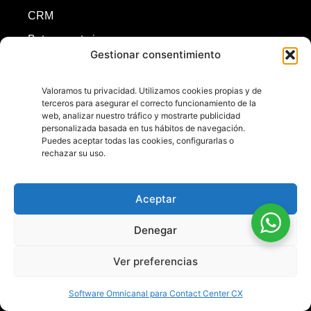
CRM
Bot y agente ia
Gestionar consentimiento
Redes sociales
ASR y TTS
Valoramos tu privacidad. Utilizamos cookies propias y de
terceros para asegurar el correcto funcionamiento de la
Inicio
web, analizar nuestro tráfico y mostrarte publicidad
personalizada basada en tus hábitos de navegación.
Puedes aceptar todas las cookies, configurarlas o
rechazar su uso.
+56224540222
+56998748646
contacto@omnis.cl
Aceptar
Denegar
Ver preferencias
Copyright © 2011-2026 | Todos los derechos reservados.
Los productos son comercializados por Novatel Chile SpA
Software Omnicanal para Contact Center CX